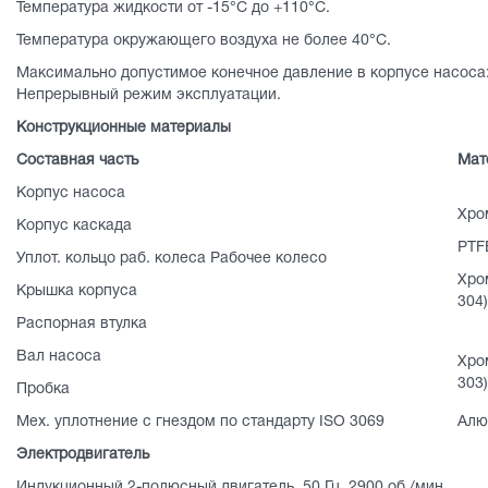
Температура жидкости от -15°C до +110°C.
Температура окружающего воздуха не более 40°C.
Максимально допустимое конечное давление в корпусе насоса:
Непрерывный режим эксплуатации.
Конструкционные материалы
Составная часть
Мат
Корпус насоса
Хро
Корпус каскада
PTF
Уплот. кольцо раб. колеса Рабочее колесо
Хро
Крышка корпуса
304
Распорная втулка
Вал насоса
Хро
303)
Пробка
Мех. уплотнение с гнездом по стандарту ISO 3069
Алю
Электродвигатель
Индукционный 2-полюсный двигатель, 50 Гц, 2900 об./мин.