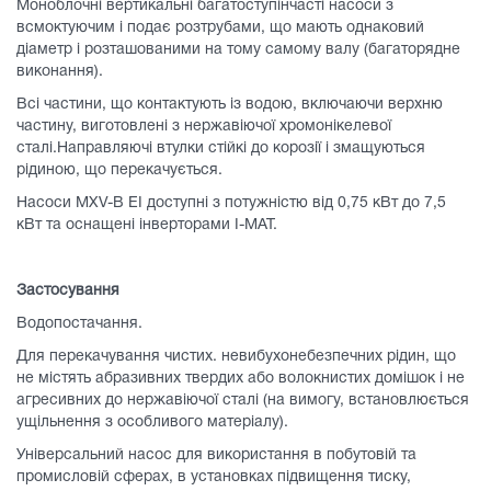
Моноблочні вертикальні багатоступінчасті насоси з
всмоктуючим і подає розтрубами, що мають однаковий
діаметр і розташованими на тому самому валу (багаторядне
виконання).
Всі частини, що контактують із водою, включаючи верхню
частину, виготовлені з нержавіючої хромонікелевої
сталі.Направляючі втулки стійкі до корозії і змащуються
рідиною, що перекачується.
Насоси MXV-B EI доступні з потужністю від 0,75 кВт до 7,5
кВт та оснащені інверторами I-MAT.
Застосування
Водопостачання.
Для перекачування чистих. невибухонебезпечних рідин, що
не містять абразивних твердих або волокнистих домішок і не
агресивних до нержавіючої сталі (на вимогу, встановлюється
ущільнення з особливого матеріалу).
Універсальний насос для використання в побутовій та
промисловій сферах, в установках підвищення тиску,