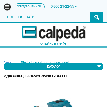
0 800 21-22-55
ПЕРЕДЗВОНІТЬ МЕНІ!
EUR 51.8
UA
ОФІЦІЙНО В УКРАЇНІ
Головна
Рідкі кільцеві самовсмоктуючі
КАТАЛОГ
РІДКОКІЛЬЦЕВІ САМОВСМОКТУВАЛЬНІ