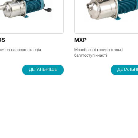
OS
MXP
ична насосна станція
Моноблочні горизонтальні
багатоступінчасті
ДЕТАЛЬНІШЕ
ДЕТАЛЬН