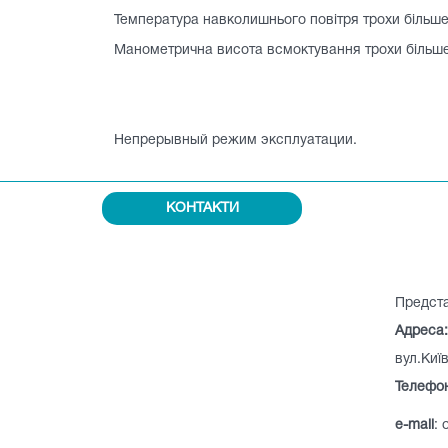
Температура навколишнього повітря трохи більш
Манометрична висота всмоктування трохи більше
Непрерывный режим эксплуатации.
КОНТАКТИ
Предста
Адреса:
вул.Киї
Телефо
e-mail
: 