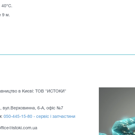
е 40°C.
 9 м.
вництво в Києві: ТОВ "ИСТОКИ"
в, вул.Верховинна, 6-А, офіс №7
н
:
050-445-15-80 - сервіс і запчастини
office@istoki.com.ua