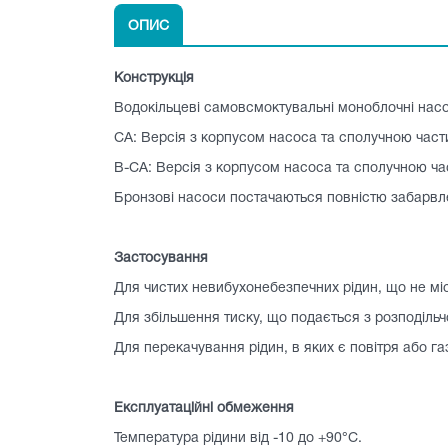
ОПИС
Конструкція
Водокільцеві самовсмоктувальні моноблочні насо
CA: Версія з корпусом насоса та сполучною час
B-CA: Версія з корпусом насоса та сполучною ч
Бронзові насоси постачаються повністю забарвл
Застосування
Для чистих невибухонебезпечних рідин, що не міс
Для збільшення тиску, що подається з розподільч
Для перекачування рідин, в яких є повітря або г
Експлуатаційні обмеження
Температура рідини від -10 до +90°C.