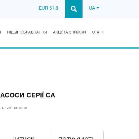
EUR 51.8
UA
И
ПІДБІР ОБЛАДНАННЯ
АКЦІЇ ТА ЗНИЖКИ
СТАТТІ
АСОСИ СЕРІЇ CA
альні насоси