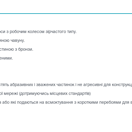
си з робочим колесом зірчастого типу.
тиною чавуну.
астиною з бронзи.
еними.
тять абразивних і зважених частинок і не агресивні для конструкц
ої мережі (дотримуючись місцевих стандартів)
аз або які подаються на всмоктування з короткими перебоями для 