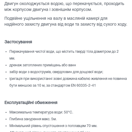
Двигун охолоджується водою, що перекачується, проходить
між корпусом двигуна і зовнішнім корпусом.
Подвійне ущільнення на валу в масляній камері для
надійного захисту двигуна від води та захисту від сухого ходу.
Застосування
Перекачування чистої води, що містить тверді тіла діаметром до 2
мм.
дренаж затоплених приміщень або ванн
забір води з водострумів, свердловин для дощової води;
іригація при використанні зовні довжина кабелю живлення не повинна
бути меншою за 10 м, за стандартом EN 60335-2-41
Експлуатаційні обмеження
Максимальна температура води: 50°C.
Глибина занурення макс. 5м.
Мінімальний рівень спустошення з поплавцем 70 мм.