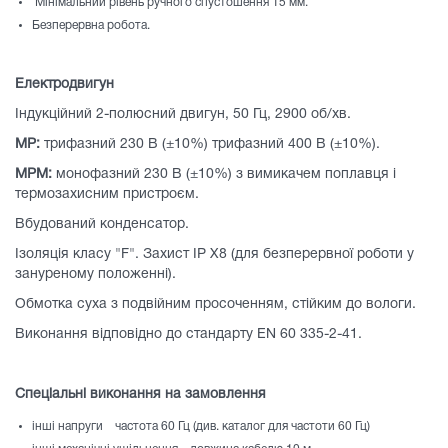
Мінімальний рівень ручного спустошення 15 мм.
Безперервна робота.
Електродвигун
Індукційний 2-полюсний двигун, 50 Гц, 2900 об/хв.
MP:
трифазний 230 В (±10%) трифазний 400 В (±10%).
MPM:
монофазний 230 В (±10%) з вимикачем поплавця і
термозахисним пристроєм.
Вбудований конденсатор.
Ізоляція класу "F". Захист IP X8 (для безперервної роботи у
зануреному положенні).
Обмотка суха з подвійним просоченням, стійким до вологи.
Виконання відповідно до стандарту EN 60 335-2-41.
Спеціальні виконання на замовлення
інші напруги частота 60 Гц (див. каталог для частоти 60 Гц)