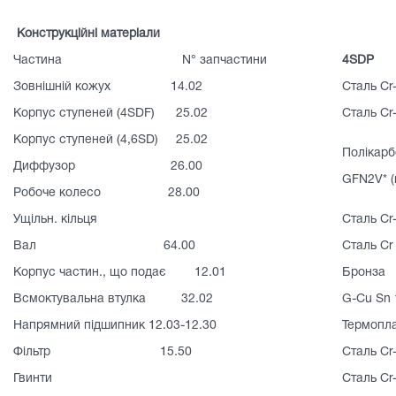
Конструкційні матеріали
Частина N° запчастини
4SDP
Зовнішній кожух 14.02
Сталь Cr-
Корпус ступеней (4SDF) 25.02
Сталь Cr-
Корпус ступеней (4,6SD) 25.02
Полікарб
Диффузор 26.00
GFN2V* (
Робоче колесо 28.00
Ущільн. кільця
Сталь Cr-
Вал 64.00
Сталь Cr 
Корпус частин., що подає 12.01
Бронза
Всмоктувальна втулка 32.02
G-Cu Sn 
Напрямний підшипник 12.03-12.30
Термопл
Фільтр 15.50
Сталь Cr-
Гвинти
Сталь Cr-