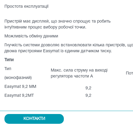
Простота експлуатації
Пристрій має дисплей, що значно спрощує та робить
інтуїтивним процес вибору робочої точки.
Можливість обміну даними
Гнучкість системи дозволяє встановлювати кілька пристроїв,
двома пристроями Easymat із єдиним датчиком тиску.
Типи
Тип
Макс. сила струму на виході
Пот
регулятора частоти A
(монофазний)
Easymat 9,2 MM
9,2
Easymat 9,2МT
9,2
КОНТАКТИ