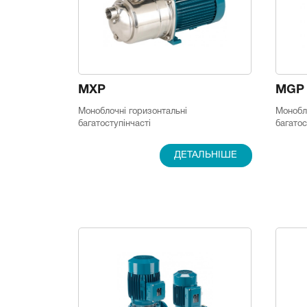
MXP
MGP
Моноблочні горизонтальні
Монобло
багатоступінчасті
багатос
ДЕТАЛЬНІШЕ