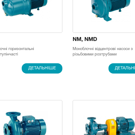
NM, NMD
чні горизонтальні
Моноблочні відцентрові насоси з
тупінчасті
різьбовими розтрубами
ДЕТАЛЬНІШЕ
ДЕТАЛЬН