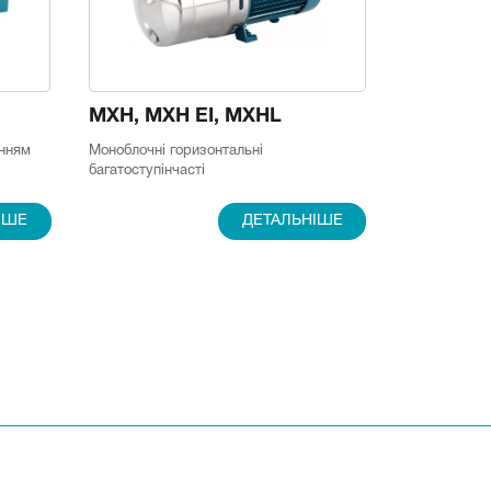
MXH, MXH EI, MXHL
анням
Моноблочні горизонтальні
багатоступінчасті
ІШЕ
ДЕТАЛЬНІШЕ