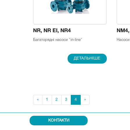
NR, NR EI, NR4
NM4,
Багаторядні насоси "in-line"
Насоси 
ДЕТАЛЬНІШЕ
«
1
2
3
4
»
КОНТАКТИ