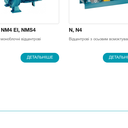
 NM4 EI, NMS4
N, N4
моноблочні відцентрові
Відцентрові з осьовим всмоктув
ДЕТАЛЬНІШЕ
ДЕТАЛЬН